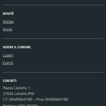
NOVITÀ
Notizie
Avvisi
VIVERE IL COMUNE
Luoghi
Eventi
CONTATTI
Piazza Castello, 1
27034 Lomello (PV)
C.F. 00485840185 - P.Iva: 00485840185
Telefono:
0384.85005