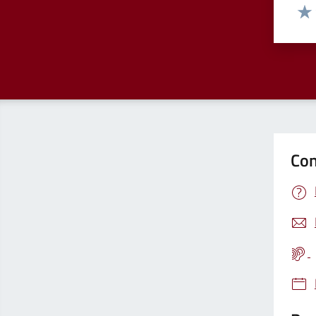
Valut
Valu
Con