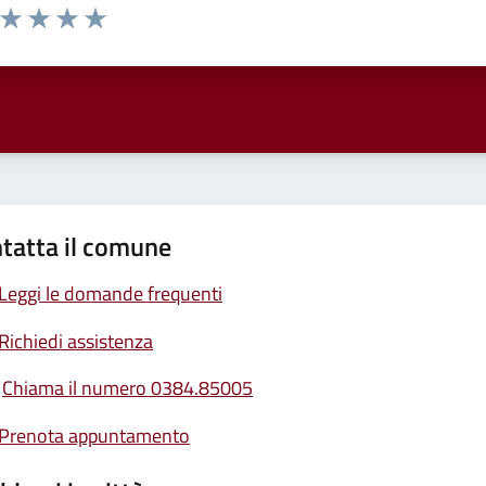
a da 1 a 5 stelle la pagina
ta 1 stelle su 5
Valuta 2 stelle su 5
Valuta 3 stelle su 5
Valuta 4 stelle su 5
Valuta 5 stelle su 5
tatta il comune
Leggi le domande frequenti
Richiedi assistenza
Chiama il numero 0384.85005
Prenota appuntamento