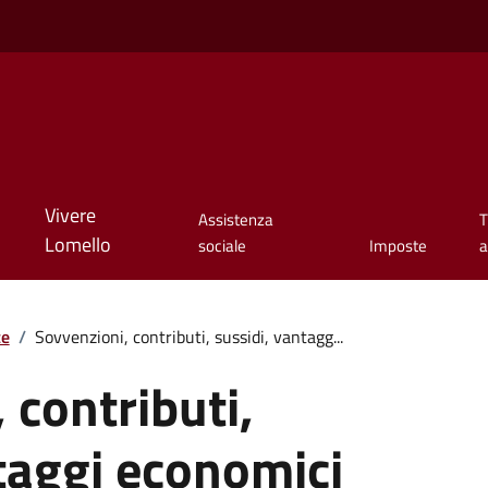
Vivere
Assistenza
T
Lomello
sociale
Imposte
a
te
/
Sovvenzioni, contributi, sussidi, vantagg...
 contributi,
taggi economici