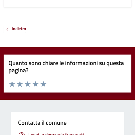
Indietro
Quanto sono chiare le informazioni su questa
pagina?
Valuta da 1 a 5 stelle la pagina
Valuta 1 stelle su 5
Valuta 2 stelle su 5
Valuta 3 stelle su 5
Valuta 4 stelle su 5
Valuta 5 stelle su 5
Contatta il comune
Leggi le domande frequenti