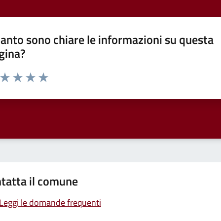
anto sono chiare le informazioni su questa
gina?
a da 1 a 5 stelle la pagina
ta 1 stelle su 5
Valuta 2 stelle su 5
Valuta 3 stelle su 5
Valuta 4 stelle su 5
Valuta 5 stelle su 5
tatta il comune
Leggi le domande frequenti