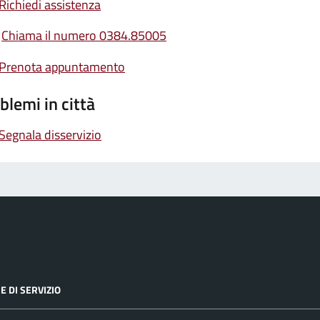
Richiedi assistenza
Chiama il numero 0384.85005
Prenota appuntamento
blemi in città
Segnala disservizio
E DI SERVIZIO