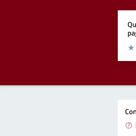
Qu
pa
Valut
Valu
Con